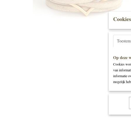
Cookies
Toeste
Op deze w
Cookies word
van informat
informatie o
mogelijk heb