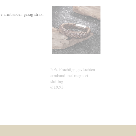
je armbanden graag strak,
206. Prachtige gevlochten
armband met magneet
sluiting
€ 19,95