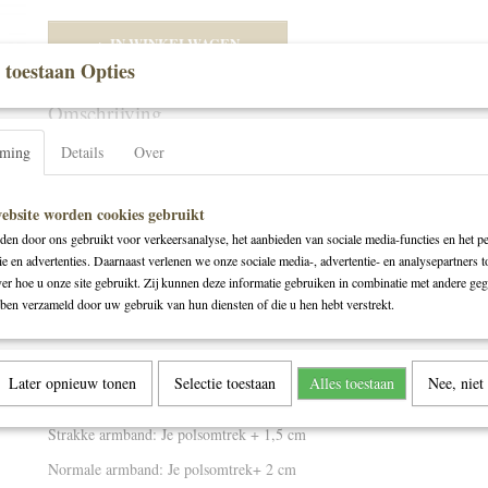
IN WINKELWAGEN
 toestaan Opties
Omschrijving
Deze hippe armband is uitgevoerd in de tinten goud met een mooi groo
mming
Details
Over
hart.
Meer van Leer heeft een steeds wisselend aanbod en staat voor maatwe
ebsite worden cookies gebruikt
worden met de handgemaakt in atelier. Persoonlijke wensen, stijlen of 
en door ons gebruikt voor verkeersanalyse, het aanbieden van sociale media-functies en het pe
altijd mogelijk bij alle produkten. Neem hiervoor gerust en vrijblijvend
ie en advertenties. Daarnaast verlenen we onze sociale media-, advertentie- en analysepartners t
ver hoe u onze site gebruikt. Zij kunnen deze informatie gebruiken in combinatie met andere geg
ben verzameld door uw gebruik van hun diensten of die u hen hebt verstrekt.
Wat is een goede lengte voor een armband?
Het meten van de juiste lengte voor een armband is heel eenvoudig. Je
van je pols.
Afhankelijk van het draagcomfort dat je gewend bent tel je
Later opnieuw tonen
Selectie toestaan
Alles toestaan
Nee, niet
centimeter bij op. Je vindt hieronder een klein overzicht.
Strakke armband: Je polsomtrek + 1,5 cm
Normale armband: Je polsomtrek+ 2 cm