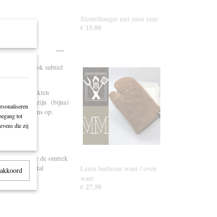
Sleutelhanger met mini tasje
€ 15,00
t maar toch ook subtiel
rk. Alle produkten
aanpassingen zijn (bijna)
rsonaliseren
 contact met ons op.
oegang tot
evens die zij
 meet daarvoor de omtrek
 daar een aantal
Leren barbecue want / oven
 akkoord
want
€ 27,50