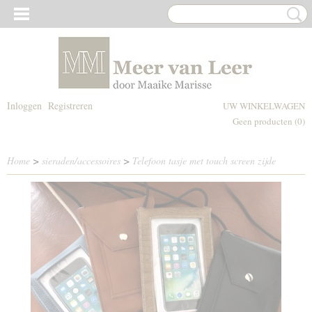
Inloggen
Registreren
UW WINKELWAGEN
Geen producten
(0)
Home
>
sieraden/accessoires
>
Telefoon tasje met touch screen zijde