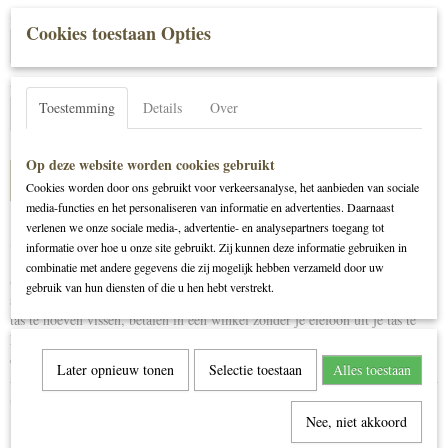
Kleur
Cookies toestaan Opties
Aantal
Toestemming
Details
Over
Op deze website worden cookies gebruikt
IN WINKELWAGEN
Cookies worden door ons gebruikt voor verkeersanalyse, het aanbieden van sociale
media-functies en het personaliseren van informatie en advertenties. Daarnaast
verlenen we onze sociale media-, advertentie- en analysepartners toegang tot
Omschrijving
informatie over hoe u onze site gebruikt. Zij kunnen deze informatie gebruiken in
combinatie met andere gegevens die zij mogelijk hebben verzameld door uw
Super handig telefoon tasje van prachtig leer met aan de achterkant een
gebruik van hun diensten of die u hen hebt verstrekt.
stevige touch screen folie. Vanaf nu je telefoon gebruiken zonder hem uit je
tas te hoeven vissen, betalen in een winkel zonder je elefoon uit je tas te
hoeven vissen en even snel kijken welke berichten binnen komen. De
oplossing en uitvinding. Verkrijgbaar bij Meer van Leer in alle kleuren.
Later opnieuw tonen
Selectie toestaan
Alles toestaan
Ook interessant
Nee, niet akkoord