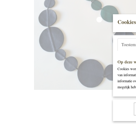
Cookies
Toeste
Op deze w
Cookies word
van informat
informatie o
mogelijk heb