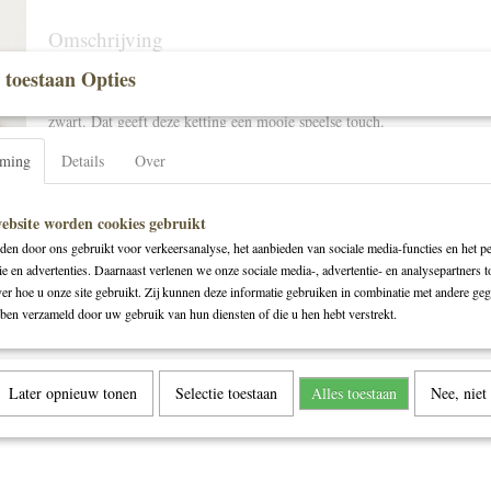
Omschrijving
 toestaan Opties
Deze prachtige ketting in blauw en groene leren cirkels kan overal bij
jouw outfit zeker op. De ene kant van de cirkel is koper bruin en de and
zwart. Dat geeft deze ketting een mooie speelse touch.
indien gewenst ook in andere kleuren leverbaar.
mming
Details
Over
ebsite worden cookies gebruikt
en door ons gebruikt voor verkeersanalyse, het aanbieden van sociale media-functies en het pe
ie en advertenties. Daarnaast verlenen we onze sociale media-, advertentie- en analysepartners t
ver hoe u onze site gebruikt. Zij kunnen deze informatie gebruiken in combinatie met andere geg
ben verzameld door uw gebruik van hun diensten of die u hen hebt verstrekt.
Later opnieuw tonen
Selectie toestaan
Alles toestaan
Nee, niet