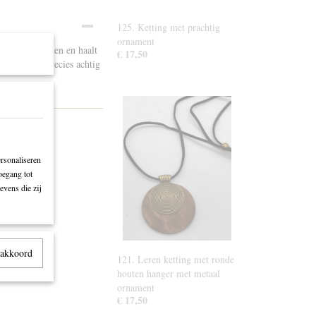
125. Ketting met prachtig
ornament
 gedragen worden en haalt
€ 17,50
ere kant is precies achtig
rsonaliseren
oegang tot
evens die zij
 akkoord
121. Leren ketting met ronde
houten hanger met metaal
ornament
€ 17,50